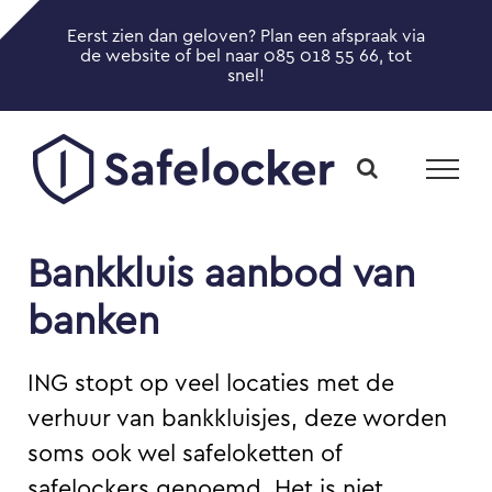
Ga
Eerst zien dan geloven? Plan een afspraak via
naar
Toggle
de website of bel naar 085 018 55 66, tot
inhoud
snel!
Sliding
Bar
Area
Bankkluis aanbod van
banken
ING stopt op veel locaties met de
verhuur van bankkluisjes, deze worden
soms ook wel safeloketten of
safelockers genoemd. Het is niet