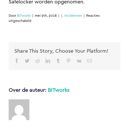
Safelocker worden opgenomen.
Door
BITworks
|
mei 9th, 2018
|
5. Incidenten
|
Reacties
voor
uitgeschakeld
Bij
een
faillissement
van
Safelocker/partner,
Share This Story, Choose Your Platform!
wat
gebeurt
Facebook
Twitter
Reddit
LinkedIn
Tumblr
Pinterest
Vk
E-
er
mail
met
mijn
spullen?
Over de auteur:
BITworks