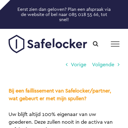
Ga
Eerst zien dan geloven? Plan een afspraak via
naar
Toggle
de website of bel naar 085 018 55 66, tot
inhoud
snel!
Sliding
Bar
Area
Vorige
Volgende
Bij een faillissement van Safelocker/partner,
wat gebeurt er met mijn spullen?
Uw blijft altijd 100% eigenaar van uw
goederen. Deze zullen nooit in de activa van