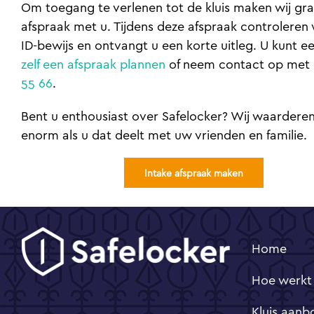
Om toegang te verlenen tot de kluis maken wij gr
afspraak met u. Tijdens deze afspraak controleren 
ID-bewijs en ontvangt u een korte uitleg. U kunt 
zelf een afspraak plannen
of neem contact op met
55 66
.
Bent u enthousiast over Safelocker? Wij waarderen
enorm als u dat deelt met uw vrienden en familie.
Intake afspraak maken
Home
Hoe werkt
Kluis aanb