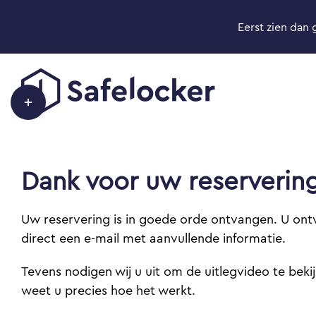
Ga
Eerst zien dan 
naar
inhoud
Toggle
Sliding
Bar
Area
Dank voor uw reserverin
Uw reservering is in goede orde ontvangen. U ont
direct een e-mail met aanvullende informatie.
Tevens nodigen wij u uit om de uitlegvideo te beki
weet u precies hoe het werkt.