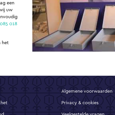
aag een
wij uw
eenvoudig
085 018
 het
Algemene voorwaarden
 het
Privacy & cookies
od
Veelgestelde vragen