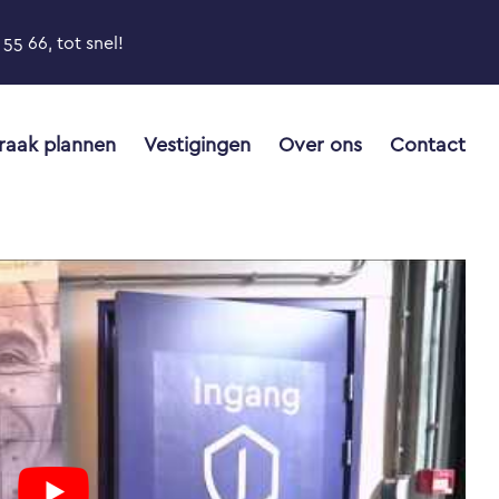
55 66, tot snel!
raak plannen
Vestigingen
Over ons
Contact