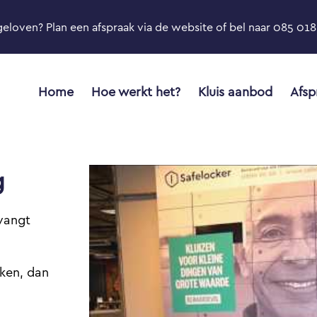
geloven? Plan een afspraak via de website of bel naar 085 018 
Home
Hoe werkt het?
Kluis aanbod
Afsp
g
vangt
jken, dan