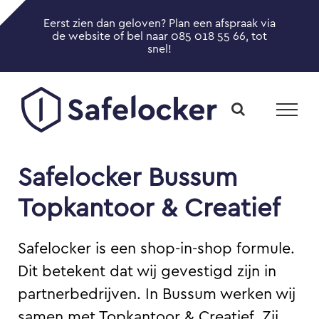
Ga
Eerst zien dan geloven? Plan een afspraak via
naar
Toggle
de website of bel naar 085 018 55 66, tot
inhoud
snel!
Sliding
Bar
Area
Safelocker Bussum
Topkantoor & Creatief
Safelocker is een shop-in-shop formule.
Dit betekent dat wij gevestigd zijn in
partnerbedrijven. In Bussum werken wij
samen met Topkantoor & Creatief. Zij