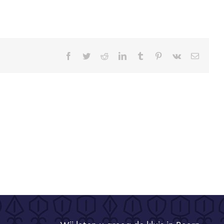
Facebook
Twitter
Reddit
LinkedIn
Tumblr
Pinterest
Vk
E-
mail