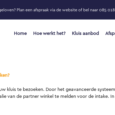
geloven? Plan een afspraak via de website of bel naar 085 018 
Home
Hoe werkt het?
Kluis aanbod
Afsp
eken?
uw kluis te bezoeken. Door het geavanceerde systeem 
balie van de partner winkel te melden voor de intake. 