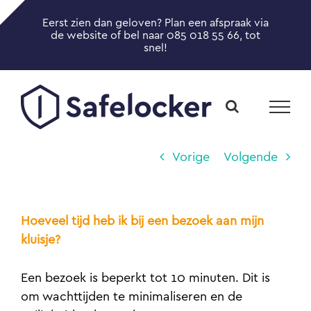
Ga
Eerst zien dan geloven? Plan een afspraak via
naar
Toggle
de website of bel naar 085 018 55 66, tot
inhoud
snel!
Sliding
Bar
Area
Vorige
Volgende
Hoeveel tijd heb ik bij een bezoek aan mijn
kluisje?
Een bezoek is beperkt tot 10 minuten. Dit is
om wachttijden te minimaliseren en de