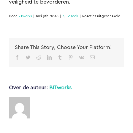
veiligheid te bevorderen.
voor
Door
BITworks
|
mei 9th, 2018
|
4. Bezoek
|
Reacties uitgeschakeld
Hoevee
tijd
heb
ik
bij
Share This Story, Choose Your Platform!
een
bezoek
Facebook
Twitter
Reddit
LinkedIn
Tumblr
Pinterest
Vk
E-
aan
mail
mijn
kluisje?
Over de auteur:
BITworks