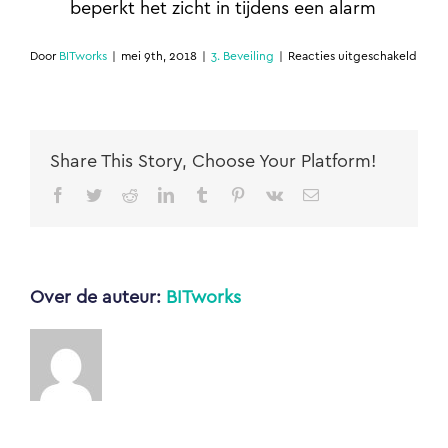
beperkt het zicht in tijdens een alarm
voor
Door
BITworks
|
mei 9th, 2018
|
3. Beveiling
|
Reacties uitgeschakeld
Welk
bevei
zijn
er
getro
Share This Story, Choose Your Platform!
Facebook
Twitter
Reddit
LinkedIn
Tumblr
Pinterest
Vk
E-
mail
Over de auteur:
BITworks