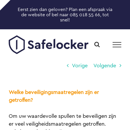
Ga
Eerst zien dan geloven? Plan een afspraak via
naar
Toggle
de website of bel naar 085 018 55 66, tot
inhoud
snel!
Sliding
Bar
Area
Vorige
Volgende
Welke beveiligingsmaatregelen zijn er
getroffen?
Om uw waardevolle spullen te beveiligen zijn
er veel veiligheidsmaatregelen getroffen.